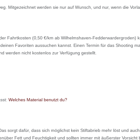
eg. Mitgezeichnet werden sie nur auf Wunsch, und nur, wenn die Vorlag
g der Fahrtkosten (0,50 €/km ab Wilhelmshaven-Fedderwardergroden) ko
 dir deinen Favoriten aussuchen kannst. Einen Termin für das Shooting 
 werden nicht kostenlos zur Verfügung gestellt.
asst:
Welches Material benutzt du?
 Das sorgt dafür, dass sich möglichst kein Stiftabrieb mehr löst und au
enüber Fett und Feuchtigkeit und sollten immer mit äußerster Vorsicht