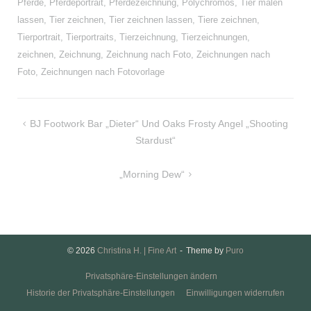
Pferde
,
Pferdeportrait
,
Pferdezeichnung
,
Polychromos
,
Tier malen
lassen
,
Tier zeichnen
,
Tier zeichnen lassen
,
Tiere zeichnen
,
Tierportrait
,
Tierportraits
,
Tierzeichnung
,
Tierzeichnungen
,
zeichnen
,
Zeichnung
,
Zeichnung nach Foto
,
Zeichnungen nach
Foto
,
Zeichnungen nach Fotovorlage
Beitragsnavigation
BJ Footwork Bar „Dieter“ Und Oaks Frosty Angel „Shooting
Stardust“
„Morning Dew“
© 2026
Christina H. | Fine Art
Theme by
Puro
Privatsphäre-Einstellungen ändern
Historie der Privatsphäre-Einstellungen
Einwilligungen widerrufen