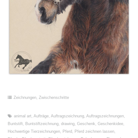
Zeichnungen
,
Zwischenschritte
animal art
,
Aufträge
,
Auftragszeichnung
,
Auftragszeichnungen
,
Buntstift
,
Buntstiftzeichnung
,
drawing
,
Geschenk
,
Geschenkidee
,
Hochwertige Tierzeichnungen
,
Pferd
,
Pferd zeichnen lassen
,