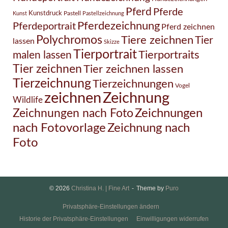
Pferd
Pferde
Kunstdruck
Pastell
Kunst
Pastellzeichnung
Pferdezeichnung
Pferdeportrait
Pferd zeichnen
Polychromos
Tiere zeichnen
Tier
lassen
Skizze
Tierportrait
Tierportraits
malen lassen
Tier zeichnen
Tier zeichnen lassen
Tierzeichnung
Tierzeichnungen
Vogel
Zeichnung
zeichnen
Wildlife
Zeichnungen nach Foto
Zeichnungen
Zeichnung nach
nach Fotovorlage
Foto
© 2026
Christina H. | Fine Art
Theme by
Puro
Privatsphäre-Einstellungen ändern
Historie der Privatsphäre-Einstellungen
Einwilligungen widerrufen