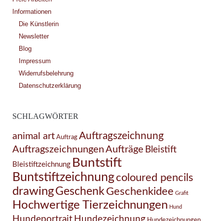
Informationen
Die Künstlerin
Newsletter
Blog
Impressum
Widerrufsbelehrung
Datenschutzerklärung
SCHLAGWÖRTER
Auftragszeichnung
animal art
Auftrag
Auftragszeichnungen
Aufträge
Bleistift
Buntstift
Bleistiftzeichnung
Buntstiftzeichnung
coloured pencils
drawing
Geschenk
Geschenkidee
Grafit
Hochwertige Tierzeichnungen
Hund
Hundezeichnung
Hundeportrait
Hundezeichnungen