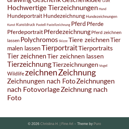
drawing
Geschenk
Geschenkidee
Grafit
Hochwertige Tierzeichnungen
Hund
Hundezeichnung
Hundeportrait
Hundezeichnungen
Pferd
Pferde
Kunstdruck
Pastell
Kunst
Pastellzeichnung
Pferdezeichnung
Pferdeportrait
Pferd zeichnen
Polychromos
Tiere zeichnen
Tier
lassen
Skizze
Tierportrait
Tierportraits
malen lassen
Tier zeichnen
Tier zeichnen lassen
Tierzeichnung
Tierzeichnungen
Vogel
Zeichnung
zeichnen
Wildlife
Zeichnungen nach Foto
Zeichnungen
Zeichnung nach
nach Fotovorlage
Foto
© 2026
Christina H. | Fine Art
Theme by
Puro