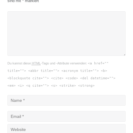
sind mit
*
markiert
Du kannst diese
HTML
-Tags und -Attribute verwenden:
<a href=""
title=""> <abbr title=""> <acronym title=""> <b>
<blockquote cite=""> <cite> <code> <del datetime="">
<em> <i> <q cite=""> <s> <strike> <strong>