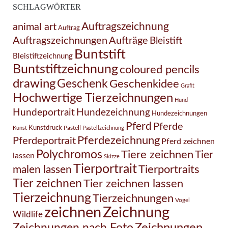
SCHLAGWÖRTER
Auftragszeichnung
animal art
Auftrag
Auftragszeichnungen
Aufträge
Bleistift
Buntstift
Bleistiftzeichnung
Buntstiftzeichnung
coloured pencils
drawing
Geschenk
Geschenkidee
Grafit
Hochwertige Tierzeichnungen
Hund
Hundezeichnung
Hundeportrait
Hundezeichnungen
Pferd
Pferde
Kunstdruck
Pastell
Kunst
Pastellzeichnung
Pferdezeichnung
Pferdeportrait
Pferd zeichnen
Polychromos
Tiere zeichnen
Tier
lassen
Skizze
Tierportrait
Tierportraits
malen lassen
Tier zeichnen
Tier zeichnen lassen
Tierzeichnung
Tierzeichnungen
Vogel
Zeichnung
zeichnen
Wildlife
Zeichnungen nach Foto
Zeichnungen