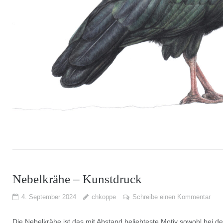
Nebelkrähe – Kunstdruck
4. September 2024
chkoppe
Schreibe einen Kommentar
Die Nebelkrähe ist das mit Abstand beliebteste Motiv sowohl bei d