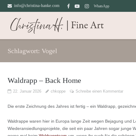
Direkt
info@christina-hanke.com
WhatsApp
zum
Inhalt
Schlagwort:
Vogel
Waldrapp – Back Home
22. Januar 2026
chkoppe
Schreibe einen Kommentar
Die erste Zeichnung des Jahres ist fertig – ein Waldrapp, gezeichn
Waldrappe waren hier in Europa lange Zeit wegen Bejagung und L
Wiederansiedlungsprojekte, die seit ein paar Jahren sogar junge 
gerne mal beim
Waldrappteam
um, wenn ihr euch für die schönen T