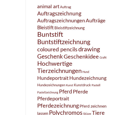
animal art
Auftrag
Auftragszeichnung
Auftragszeichnungen
Aufträge
Bleistift
Bleistiftzeichnung
Buntstift
Buntstiftzeichnung
drawing
coloured pencils
Geschenk
Geschenkidee
Grafit
Hochwertige
Tierzeichnungen
Hund
Hundezeichnung
Hundeportrait
Hundezeichnungen
Kunstdruck
Pastell
Kunst
Pferd
Pferde
Pastellzeichnung
Pferdeportrait
Pferdezeichnung
Pferd zeichnen
Polychromos
Tiere
lassen
Skizze