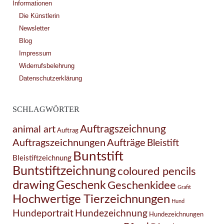
Informationen
Die Künstlerin
Newsletter
Blog
Impressum
Widerrufsbelehrung
Datenschutzerklärung
SCHLAGWÖRTER
Auftragszeichnung
animal art
Auftrag
Auftragszeichnungen
Aufträge
Bleistift
Buntstift
Bleistiftzeichnung
Buntstiftzeichnung
coloured pencils
drawing
Geschenk
Geschenkidee
Grafit
Hochwertige Tierzeichnungen
Hund
Hundezeichnung
Hundeportrait
Hundezeichnungen