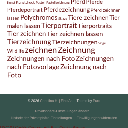
Pferd
Pferde
Kunstdruck
Pastell
Kunst
Pastellzeichnung
Pferdezeichnung
Pferdeportrait
Pferd zeichnen
Polychromos
Tiere zeichnen
Tier
lassen
Skizze
Tierportrait
Tierportraits
malen lassen
Tier zeichnen
Tier zeichnen lassen
Tierzeichnung
Tierzeichnungen
Vogel
Zeichnung
zeichnen
Wildlife
Zeichnungen nach Foto
Zeichnungen
Zeichnung nach
nach Fotovorlage
Foto
© 2026
Christina H. | Fine Art
Theme by
Puro
Privatsphäre-Einstellungen ändern
Historie der Privatsphäre-Einstellungen
Einwilligungen widerrufen