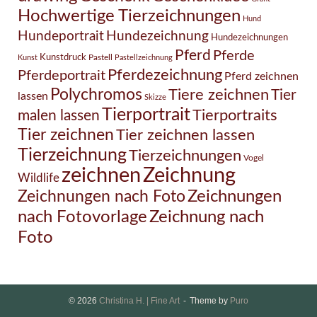
Hochwertige Tierzeichnungen
Hund
Hundezeichnung
Hundeportrait
Hundezeichnungen
Pferd
Pferde
Kunstdruck
Pastell
Kunst
Pastellzeichnung
Pferdezeichnung
Pferdeportrait
Pferd zeichnen
Polychromos
Tiere zeichnen
Tier
lassen
Skizze
Tierportrait
Tierportraits
malen lassen
Tier zeichnen
Tier zeichnen lassen
Tierzeichnung
Tierzeichnungen
Vogel
Zeichnung
zeichnen
Wildlife
Zeichnungen nach Foto
Zeichnungen
Zeichnung nach
nach Fotovorlage
Foto
© 2026
Christina H. | Fine Art
Theme by
Puro