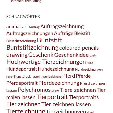
Datenschutzerklärung
SCHLAGWÖRTER
Auftragszeichnung
animal art
Auftrag
Auftragszeichnungen
Aufträge
Bleistift
Buntstift
Bleistiftzeichnung
Buntstiftzeichnung
coloured pencils
drawing
Geschenk
Geschenkidee
Grafit
Hochwertige Tierzeichnungen
Hund
Hundezeichnung
Hundeportrait
Hundezeichnungen
Pferd
Pferde
Kunstdruck
Pastell
Kunst
Pastellzeichnung
Pferdezeichnung
Pferdeportrait
Pferd zeichnen
Polychromos
Tiere zeichnen
Tier
lassen
Skizze
Tierportrait
Tierportraits
malen lassen
Tier zeichnen
Tier zeichnen lassen
Tierzeichnung
Tierzeichnungen
Vogel