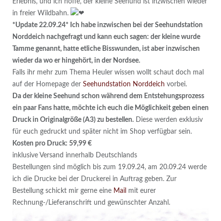
Erlebnis, und ich hoffe, der kleine Seehund ist inzwischen wieder
in freier Wildbahn.
*Update 22.09.24* Ich habe inzwischen bei der Seehundstation
Norddeich nachgefragt und kann euch sagen: der kleine wurde
Tamme genannt, hatte etliche Bisswunden, ist aber inzwischen
wieder da wo er hingehört, in der Nordsee.
Falls ihr mehr zum Thema Heuler wissen wollt schaut doch mal
auf der Homepage der
Seehundstation Norddeich
vorbei.
Da der kleine Seehund schon während dem Entstehungsprozess
ein paar Fans hatte, möchte ich euch die Möglichkeit geben einen
Druck in Originalgröße (A3) zu bestellen.
Diese werden exklusiv
für euch gedruckt und später nicht im Shop verfügbar sein.
Kosten pro Druck: 59,99 €
inklusive Versand innerhalb Deutschlands
Bestellungen sind möglich bis zum 19.09.24, am 20.09.24 werde
ich die Drucke bei der Druckerei in Auftrag geben. Zur
Bestellung schickt mir gerne eine
Mail
mit eurer
Rechnung-/Lieferanschrift und gewünschter Anzahl.