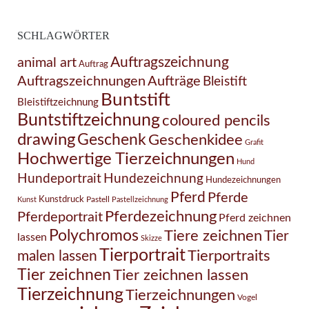
SCHLAGWÖRTER
Auftragszeichnung
animal art
Auftrag
Auftragszeichnungen
Aufträge
Bleistift
Buntstift
Bleistiftzeichnung
Buntstiftzeichnung
coloured pencils
drawing
Geschenk
Geschenkidee
Grafit
Hochwertige Tierzeichnungen
Hund
Hundezeichnung
Hundeportrait
Hundezeichnungen
Pferd
Pferde
Kunstdruck
Pastell
Kunst
Pastellzeichnung
Pferdezeichnung
Pferdeportrait
Pferd zeichnen
Polychromos
Tiere zeichnen
Tier
lassen
Skizze
Tierportrait
Tierportraits
malen lassen
Tier zeichnen
Tier zeichnen lassen
Tierzeichnung
Tierzeichnungen
Vogel