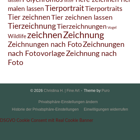
lassen
Skizze
Tierportrait
Tierportraits
malen lassen
Tier zeichnen
Tier zeichnen lassen
Tierzeichnung
Tierzeichnungen
Vogel
Zeichnung
zeichnen
Wildlife
Zeichnungen nach Foto
Zeichnungen
Zeichnung nach
nach Fotovorlage
Foto
© 2026
Christina H. | Fine Art
Theme by
Puro
Privatsphäre-Einstellungen ändern
Historie der Privatsphäre-Einstellungen
Einwilligungen widerrufen
DSGVO Cookie Consent mit Real Cookie Banner