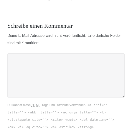
Schreibe einen Kommentar
Deine E-Mail-Adresse wird nicht veröffentlicht.
Erforderliche Felder
sind mit
*
markiert
Du kannst diese
HTML
-Tags und -Attribute verwenden:
<a href=""
title=""> <abbr title=""> <acronym title=""> <b>
<blockquote cite=""> <cite> <code> <del datetime="">
<em> <i> <q cite=""> <s> <strike> <strong>