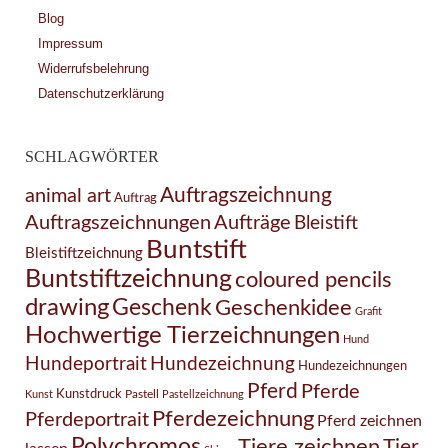
Blog
Impressum
Widerrufsbelehrung
Datenschutzerklärung
SCHLAGWÖRTER
Auftragszeichnung
animal art
Auftrag
Auftragszeichnungen
Aufträge
Bleistift
Buntstift
Bleistiftzeichnung
Buntstiftzeichnung
coloured pencils
drawing
Geschenk
Geschenkidee
Grafit
Hochwertige Tierzeichnungen
Hund
Hundezeichnung
Hundeportrait
Hundezeichnungen
Pferd
Pferde
Kunstdruck
Pastell
Kunst
Pastellzeichnung
Pferdezeichnung
Pferdeportrait
Pferd zeichnen
Polychromos
Tiere zeichnen
Tier