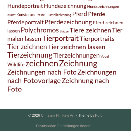
Hundezeichnung
Hundeportrait
Hundezeichnungen
Pferd
Pferde
Kunstdruck
Pastell
Kunst
Pastellzeichnung
Pferdezeichnung
Pferdeportrait
Pferd zeichnen
Polychromos
Tiere zeichnen
Tier
lassen
Skizze
Tierportrait
Tierportraits
malen lassen
Tier zeichnen
Tier zeichnen lassen
Tierzeichnung
Tierzeichnungen
Vogel
Zeichnung
zeichnen
Wildlife
Zeichnungen nach Foto
Zeichnungen
Zeichnung nach
nach Fotovorlage
Foto
© 2026
Christina H. | Fine Art
Theme by
Puro
Privatsphäre-Einstellungen ändern