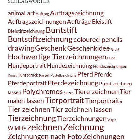
SCHLAGWÖRTER
Auftragszeichnung
animal art
Auftrag
Auftragszeichnungen
Aufträge
Bleistift
Buntstift
Bleistiftzeichnung
Buntstiftzeichnung
coloured pencils
drawing
Geschenk
Geschenkidee
Grafit
Hochwertige Tierzeichnungen
Hund
Hundezeichnung
Hundeportrait
Hundezeichnungen
Pferd
Pferde
Kunstdruck
Pastell
Kunst
Pastellzeichnung
Pferdezeichnung
Pferdeportrait
Pferd zeichnen
Polychromos
Tiere zeichnen
Tier
lassen
Skizze
Tierportrait
Tierportraits
malen lassen
Tier zeichnen
Tier zeichnen lassen
Tierzeichnung
Tierzeichnungen
Vogel
Zeichnung
zeichnen
Wildlife
Zeichnungen nach Foto
Zeichnungen