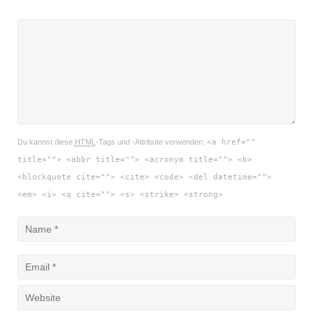
Du kannst diese
HTML
-Tags und -Attribute verwenden:
<a href=""
title=""> <abbr title=""> <acronym title=""> <b>
<blockquote cite=""> <cite> <code> <del datetime="">
<em> <i> <q cite=""> <s> <strike> <strong>