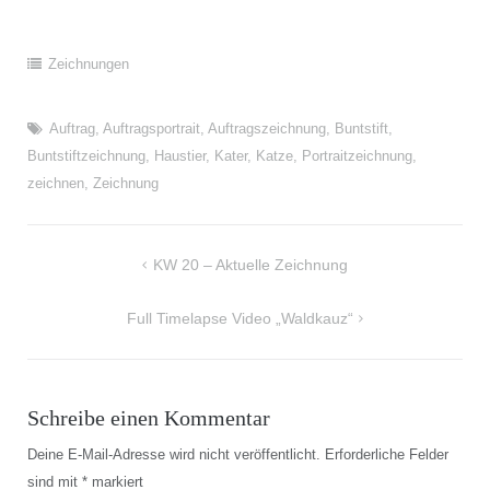
Zeichnungen
Auftrag
,
Auftragsportrait
,
Auftragszeichnung
,
Buntstift
,
Buntstiftzeichnung
,
Haustier
,
Kater
,
Katze
,
Portraitzeichnung
,
zeichnen
,
Zeichnung
Beitragsnavigation
KW 20 – Aktuelle Zeichnung
Full Timelapse Video „Waldkauz“
Schreibe einen Kommentar
Deine E-Mail-Adresse wird nicht veröffentlicht.
Erforderliche Felder
sind mit
*
markiert