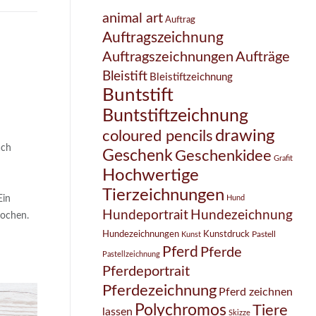
animal art
Auftrag
Auftragszeichnung
Auftragszeichnungen
Aufträge
Bleistift
Bleistiftzeichnung
Buntstift
Buntstiftzeichnung
drawing
coloured pencils
ach
Geschenk
Geschenkidee
Grafit
Hochwertige
Tierzeichnungen
Ein
Hund
Hundezeichnung
Hundeportrait
rochen.
Hundezeichnungen
Kunstdruck
Pastell
Kunst
Pferd
Pferde
Pastellzeichnung
Pferdeportrait
Pferdezeichnung
Pferd zeichnen
Polychromos
Tiere
lassen
Skizze