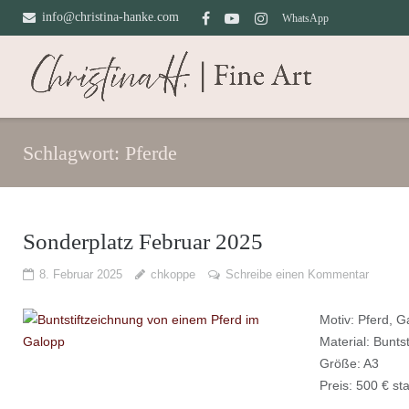
Direkt
info@christina-hanke.com
WhatsApp
zum
Inhalt
Schlagwort:
Pferde
Sonderplatz Februar 2025
8. Februar 2025
chkoppe
Schreibe einen Kommentar
Motiv: Pferd, 
Material: Buntst
Größe: A3
Preis: 500 € st