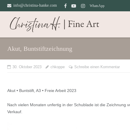
Direkt
info@christina-hanke.com
WhatsApp
zum
Inhalt
Akut, Buntstiftzeichnung
30. Oktober 2023
chkoppe
Schreibe einen Kommentar
Akut • Buntstift, A3 • Freie Arbeit 2023
Nach vielen Monaten unfertig in der Schublade ist die Zeichnung v
Verkauf.