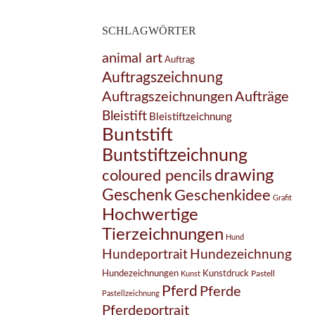
SCHLAGWÖRTER
animal art
Auftrag
Auftragszeichnung
Auftragszeichnungen
Aufträge
Bleistift
Bleistiftzeichnung
Buntstift
Buntstiftzeichnung
drawing
coloured pencils
Geschenk
Geschenkidee
Grafit
Hochwertige
Tierzeichnungen
Hund
Hundezeichnung
Hundeportrait
Hundezeichnungen
Kunstdruck
Pastell
Kunst
Pferd
Pferde
Pastellzeichnung
Pferdeportrait