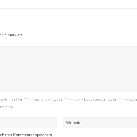
mit
*
markiert
<abbr title=""> <acronym title=""> <b> <blockquote cite=""> <cit
strong>
ächsten Kommentar speichern.