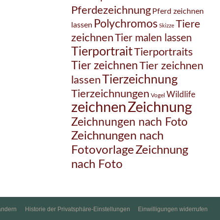
Pferdezeichnung
Pferd zeichnen
Polychromos
Tiere
lassen
Skizze
zeichnen
Tier malen lassen
Tierportrait
Tierportraits
Tier zeichnen
Tier zeichnen
Tierzeichnung
lassen
Tierzeichnungen
Wildlife
Vogel
Zeichnung
zeichnen
Zeichnungen nach Foto
Zeichnungen nach
Zeichnung
Fotovorlage
nach Foto
ändern
Historie der Privatsphäre-Einstellungen
Einwilligungen widerrufen