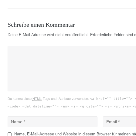
Beitragsnavigation
Schreibe einen Kommentar
Deine E-Mail-Adresse wird nicht veröffentlicht.
Erforderliche Felder sind 
Du kannst diese
HTML
-Tags und -Attribute verwenden:
<a href="" title=""> 
<code> <del datetime=""> <em> <i> <q cite=""> <s> <strike> <
Name, E-Mail-Adresse und Website in diesem Browser für meinen n