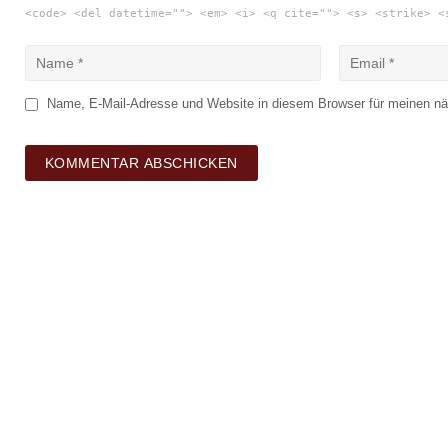
<code> <del datetime=""> <em> <i> <q cite=""> <s> <strike> <
Name, E-Mail-Adresse und Website in diesem Browser für meinen n