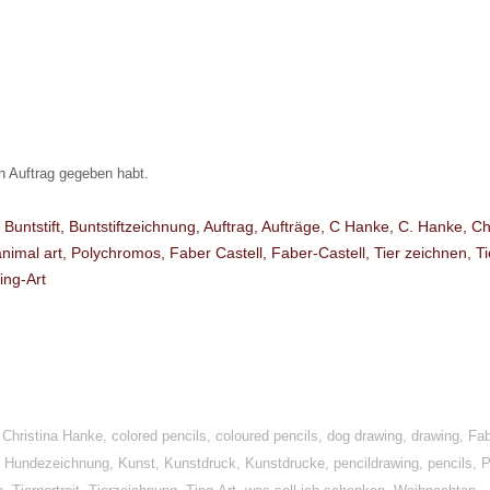
in Auftrag gegeben habt.
,
Christina Hanke
,
colored pencils
,
coloured pencils
,
dog drawing
,
drawing
,
Fab
,
Hundezeichnung
,
Kunst
,
Kunstdruck
,
Kunstdrucke
,
pencildrawing
,
pencils
,
P