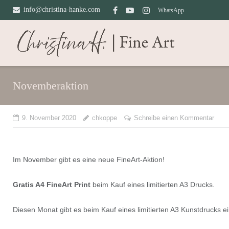
Direkt
info@christina-hanke.com
WhatsApp
zum
Inhalt
Novemberaktion
9. November 2020
chkoppe
Schreibe einen Kommentar
Im November gibt es eine neue FineArt-Aktion!
Gratis A4 FineArt Print
beim Kauf eines limitierten A3 Drucks.
Diesen Monat gibt es beim Kauf eines limitierten A3 Kunstdrucks ein