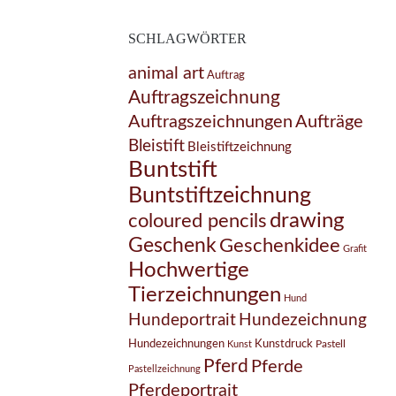
SCHLAGWÖRTER
animal art
Auftrag
Auftragszeichnung
Auftragszeichnungen
Aufträge
Bleistift
Bleistiftzeichnung
Buntstift
Buntstiftzeichnung
drawing
coloured pencils
Geschenk
Geschenkidee
Grafit
Hochwertige
Tierzeichnungen
Hund
Hundezeichnung
Hundeportrait
Hundezeichnungen
Kunstdruck
Pastell
Kunst
Pferd
Pferde
Pastellzeichnung
Pferdeportrait