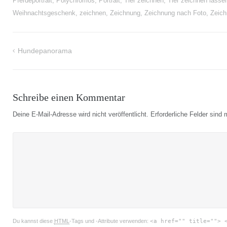
Pferdeportrait
,
Polychromos
,
Portrait
,
Tier zeichnen
,
Tier zeichnen lasse
Weihnachtsgeschenk
,
zeichnen
,
Zeichnung
,
Zeichnung nach Foto
,
Zeich
Hundepanorama
Beitragsnavigation
Schreibe einen Kommentar
Deine E-Mail-Adresse wird nicht veröffentlicht.
Erforderliche Felder sind 
Du kannst diese
HTML
-Tags und -Attribute verwenden:
<a href="" title=""> 