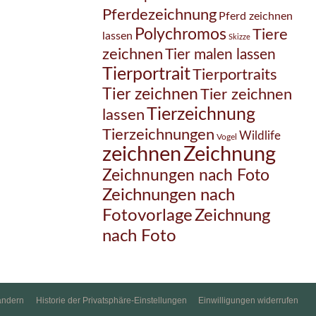
Pferdezeichnung
Pferd zeichnen
Polychromos
Tiere
lassen
Skizze
zeichnen
Tier malen lassen
Tierportrait
Tierportraits
Tier zeichnen
Tier zeichnen
Tierzeichnung
lassen
Tierzeichnungen
Wildlife
Vogel
Zeichnung
zeichnen
Zeichnungen nach Foto
Zeichnungen nach
Zeichnung
Fotovorlage
nach Foto
ändern
Historie der Privatsphäre-Einstellungen
Einwilligungen widerrufen