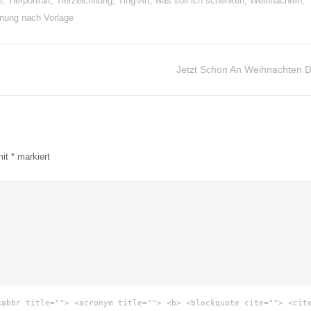
n
,
Tierportrait
,
Tierzeichnung
,
Ting-Art
,
was soll ich schenken
,
Weihnachten
,
nung nach Vorlage
Jetzt Schon An Weihnachten 
mit
*
markiert
<abbr title=""> <acronym title=""> <b> <blockquote cite=""> <cit