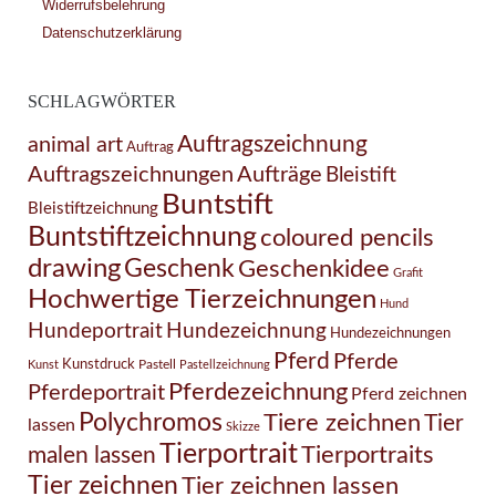
Widerrufsbelehrung
Datenschutzerklärung
SCHLAGWÖRTER
Auftragszeichnung
animal art
Auftrag
Auftragszeichnungen
Aufträge
Bleistift
Buntstift
Bleistiftzeichnung
Buntstiftzeichnung
coloured pencils
drawing
Geschenk
Geschenkidee
Grafit
Hochwertige Tierzeichnungen
Hund
Hundezeichnung
Hundeportrait
Hundezeichnungen
Pferd
Pferde
Kunstdruck
Pastell
Kunst
Pastellzeichnung
Pferdezeichnung
Pferdeportrait
Pferd zeichnen
Polychromos
Tiere zeichnen
Tier
lassen
Skizze
Tierportrait
Tierportraits
malen lassen
Tier zeichnen
Tier zeichnen lassen