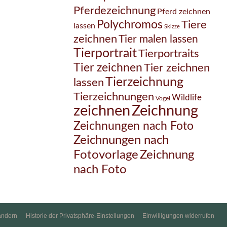
Pferdezeichnung
Pferd zeichnen
Polychromos
Tiere
lassen
Skizze
zeichnen
Tier malen lassen
Tierportrait
Tierportraits
Tier zeichnen
Tier zeichnen
Tierzeichnung
lassen
Tierzeichnungen
Wildlife
Vogel
Zeichnung
zeichnen
Zeichnungen nach Foto
Zeichnungen nach
Zeichnung
Fotovorlage
nach Foto
ändern
Historie der Privatsphäre-Einstellungen
Einwilligungen widerrufen