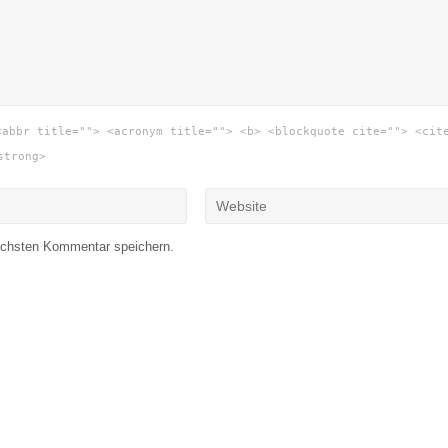
<abbr title=""> <acronym title=""> <b> <blockquote cite=""> <cit
strong>
ächsten Kommentar speichern.