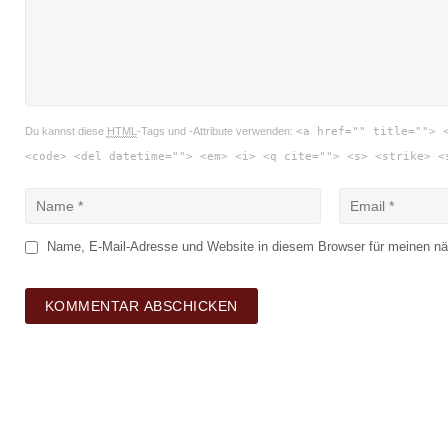
Du kannst diese
HTML
-Tags und -Attribute verwenden:
<a href="" title=""> 
<code> <del datetime=""> <em> <i> <q cite=""> <s> <strike> <
Name, E-Mail-Adresse und Website in diesem Browser für meinen n