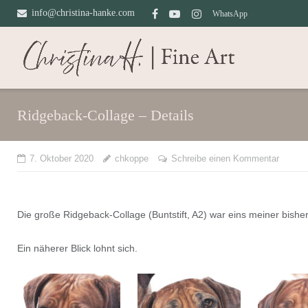
Direkt
info@christina-hanke.com
WhatsApp
zum
Inhalt
Ridgeback-Collage – Details
7. Oktober 2020
chkoppe
Schreibe einen Kommentar
Die große Ridgeback-Collage (Buntstift, A2) war eins meiner bisher
Ein näherer Blick lohnt sich.