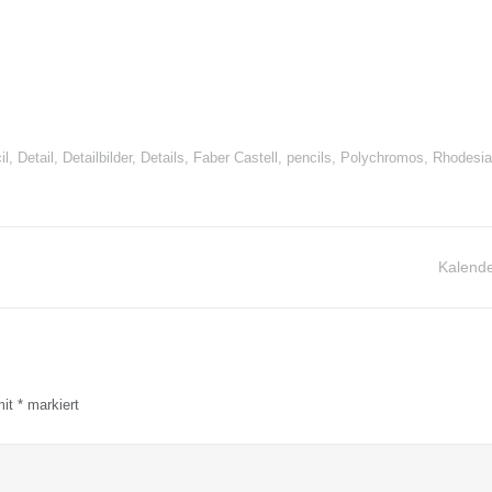
il
,
Detail
,
Detailbilder
,
Details
,
Faber Castell
,
pencils
,
Polychromos
,
Rhodesi
Kalend
mit
*
markiert