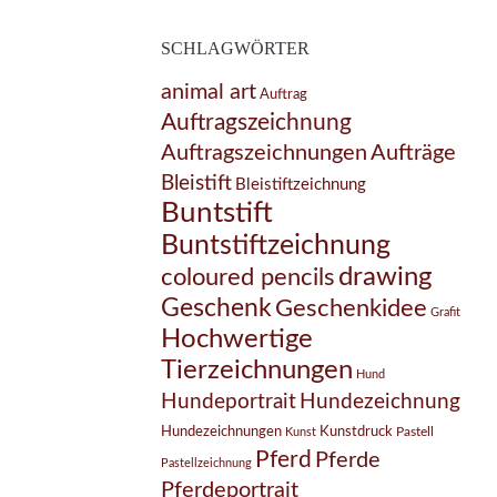
SCHLAGWÖRTER
animal art
Auftrag
Auftragszeichnung
Auftragszeichnungen
Aufträge
Bleistift
Bleistiftzeichnung
Buntstift
Buntstiftzeichnung
drawing
coloured pencils
Geschenk
Geschenkidee
Grafit
Hochwertige
Tierzeichnungen
Hund
Hundezeichnung
Hundeportrait
Hundezeichnungen
Kunstdruck
Pastell
Kunst
Pferd
Pferde
Pastellzeichnung
Pferdeportrait