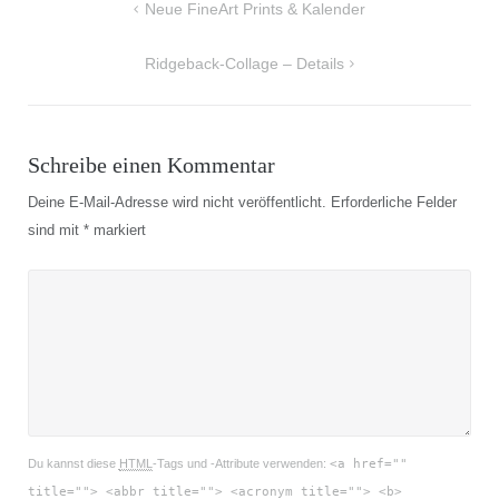
Beitragsnavigation
Neue FineArt Prints & Kalender
Ridgeback-Collage – Details
Schreibe einen Kommentar
Deine E-Mail-Adresse wird nicht veröffentlicht.
Erforderliche Felder
sind mit
*
markiert
Du kannst diese
HTML
-Tags und -Attribute verwenden:
<a href=""
title=""> <abbr title=""> <acronym title=""> <b>