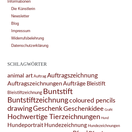
Informationen
Die Künstlerin
Newsletter
Blog
Impressum
Widerrufsbelehrung
Datenschutzerklärung
SCHLAGWÖRTER
Auftragszeichnung
animal art
Auftrag
Auftragszeichnungen
Aufträge
Bleistift
Buntstift
Bleistiftzeichnung
Buntstiftzeichnung
coloured pencils
drawing
Geschenk
Geschenkidee
Grafit
Hochwertige Tierzeichnungen
Hund
Hundezeichnung
Hundeportrait
Hundezeichnungen