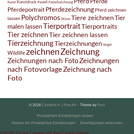
Pferd
Pferde
Kunstdruck
Pastell
Kunst
Pastellzeichnung
Pferdezeichnung
Pferdeportrait
Pferd zeichnen
Polychromos
Tiere zeichnen
Tier
lassen
Skizze
Tierportrait
Tierportraits
malen lassen
Tier zeichnen
Tier zeichnen lassen
Tierzeichnung
Tierzeichnungen
Vogel
Zeichnung
zeichnen
Wildlife
Zeichnungen nach Foto
Zeichnungen
Zeichnung nach
nach Fotovorlage
Foto
© 2026
Christina H. | Fine Art
Theme by
Puro
Privatsphäre-Einstellungen ändern
Historie der Privatsphäre-Einstellungen
Einwilligungen widerrufen
DSGVO Cookie Consent mit Real Cookie Banner