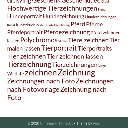
drawing
Geschenk
Geschenkidee
Grafit
Hochwertige Tierzeichnungen
Hund
Hundezeichnung
Hundeportrait
Hundezeichnungen
Pferd
Pferde
Kunstdruck
Pastell
Kunst
Pastellzeichnung
Pferdezeichnung
Pferdeportrait
Pferd zeichnen
Polychromos
Tiere zeichnen
Tier
lassen
Skizze
Tierportrait
Tierportraits
malen lassen
Tier zeichnen
Tier zeichnen lassen
Tierzeichnung
Tierzeichnungen
Vogel
Zeichnung
zeichnen
Wildlife
Zeichnungen nach Foto
Zeichnungen
Zeichnung nach
nach Fotovorlage
Foto
© 2026
Christina H. | Fine Art
Theme by
Puro