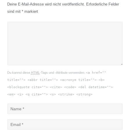
Deine E-Mail-Adresse wird nicht veröffentlicht.
Erforderliche Felder
sind mit
*
markiert
Du kannst diese
HTML
-Tags und -Attribute verwenden:
<a href=""
title=""> <abbr title=""> <acronym title=""> <b>
<blockquote cite=""> <cite> <code> <del datetime="">
<em> <i> <q cite=""> <s> <strike> <strong>