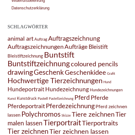
Widerrufsbelehrung
Datenschutzerklärung
SCHLAGWÖRTER
Auftragszeichnung
animal art
Auftrag
Auftragszeichnungen
Aufträge
Bleistift
Buntstift
Bleistiftzeichnung
Buntstiftzeichnung
coloured pencils
drawing
Geschenk
Geschenkidee
Grafit
Hochwertige Tierzeichnungen
Hund
Hundezeichnung
Hundeportrait
Hundezeichnungen
Pferd
Pferde
Kunstdruck
Pastell
Kunst
Pastellzeichnung
Pferdezeichnung
Pferdeportrait
Pferd zeichnen
Polychromos
Tiere zeichnen
Tier
lassen
Skizze
Tierportrait
Tierportraits
malen lassen
Tier zeichnen
Tier zeichnen lassen