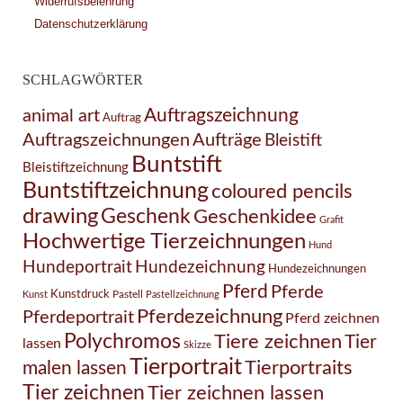
Widerrufsbelehrung
Datenschutzerklärung
SCHLAGWÖRTER
Auftragszeichnung
animal art
Auftrag
Auftragszeichnungen
Aufträge
Bleistift
Buntstift
Bleistiftzeichnung
Buntstiftzeichnung
coloured pencils
drawing
Geschenk
Geschenkidee
Grafit
Hochwertige Tierzeichnungen
Hund
Hundezeichnung
Hundeportrait
Hundezeichnungen
Pferd
Pferde
Kunstdruck
Pastell
Kunst
Pastellzeichnung
Pferdezeichnung
Pferdeportrait
Pferd zeichnen
Polychromos
Tiere zeichnen
Tier
lassen
Skizze
Tierportrait
Tierportraits
malen lassen
Tier zeichnen
Tier zeichnen lassen