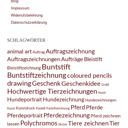
Blog
Impressum
Widerrufsbelehrung
Datenschutzerklärung
SCHLAGWÖRTER
Auftragszeichnung
animal art
Auftrag
Auftragszeichnungen
Aufträge
Bleistift
Buntstift
Bleistiftzeichnung
Buntstiftzeichnung
coloured pencils
drawing
Geschenk
Geschenkidee
Grafit
Hochwertige Tierzeichnungen
Hund
Hundezeichnung
Hundeportrait
Hundezeichnungen
Pferd
Pferde
Kunstdruck
Pastell
Kunst
Pastellzeichnung
Pferdezeichnung
Pferdeportrait
Pferd zeichnen
Polychromos
Tiere zeichnen
Tier
lassen
Skizze