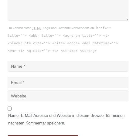
Du kannst diese
HTML
-Tags und -Attribute verwenden:
<a href=""
title=""> <abbr title=""> <acronym title=""> <b>
<blockquote cite=""> <cite> <code> <del datetime="">
<em> <i> <q cite=""> <s> <strike> <strong>
Name, E-Mail-Adresse und Website in diesem Browser für meinen
nächsten Kommentar speichern.