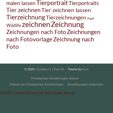
Tierportrait
Tierportraits
malen lassen
Tier zeichnen
Tier zeichnen lassen
Tierzeichnung
Tierzeichnungen
Vogel
Zeichnung
zeichnen
Wildlife
Zeichnungen nach Foto
Zeichnungen
Zeichnung nach
nach Fotovorlage
Foto
© 2026
Christina H. | Fine Art
Theme by
Puro
Privatsphäre-Einstellungen ändern
Historie der Privatsphäre-Einstellungen
Einwilligungen widerrufen
DSGVO Cookie Consent mit Real Cookie Banner