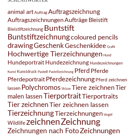
SCHLAGWÖRTER
Auftragszeichnung
animal art
Auftrag
Auftragszeichnungen
Aufträge
Bleistift
Buntstift
Bleistiftzeichnung
Buntstiftzeichnung
coloured pencils
drawing
Geschenk
Geschenkidee
Grafit
Hochwertige Tierzeichnungen
Hund
Hundezeichnung
Hundeportrait
Hundezeichnungen
Pferd
Pferde
Kunstdruck
Pastell
Kunst
Pastellzeichnung
Pferdezeichnung
Pferdeportrait
Pferd zeichnen
Polychromos
Tiere zeichnen
Tier
lassen
Skizze
Tierportrait
Tierportraits
malen lassen
Tier zeichnen
Tier zeichnen lassen
Tierzeichnung
Tierzeichnungen
Vogel
Zeichnung
zeichnen
Wildlife
Zeichnungen nach Foto
Zeichnungen