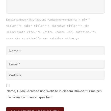
Du kannst diese
HTML
-Tags und -Attribute verwenden:
<a href=""
title=""> <abbr title=""> <acronym title=""> <b>
<blockquote cite=""> <cite> <code> <del datetime="">
<em> <i> <q cite=""> <s> <strike> <strong>
Name, E-Mail-Adresse und Website in diesem Browser für meinen
nächsten Kommentar speichern.