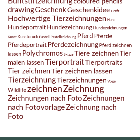
Buntstiftzeichnung
coloured pencils
drawing
Geschenk
Geschenkidee
Grafit
Hochwertige Tierzeichnungen
Hund
Hundezeichnung
Hundeportrait
Hundezeichnungen
Pferd
Pferde
Kunstdruck
Pastell
Kunst
Pastellzeichnung
Pferdezeichnung
Pferdeportrait
Pferd zeichnen
Polychromos
Tiere zeichnen
Tier
lassen
Skizze
Tierportrait
Tierportraits
malen lassen
Tier zeichnen
Tier zeichnen lassen
Tierzeichnung
Tierzeichnungen
Vogel
Zeichnung
zeichnen
Wildlife
Zeichnungen nach Foto
Zeichnungen
Zeichnung nach
nach Fotovorlage
Foto