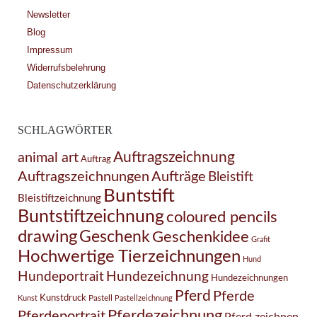
Newsletter
Blog
Impressum
Widerrufsbelehrung
Datenschutzerklärung
SCHLAGWÖRTER
Auftragszeichnung
animal art
Auftrag
Auftragszeichnungen
Aufträge
Bleistift
Buntstift
Bleistiftzeichnung
Buntstiftzeichnung
coloured pencils
drawing
Geschenk
Geschenkidee
Grafit
Hochwertige Tierzeichnungen
Hund
Hundezeichnung
Hundeportrait
Hundezeichnungen
Pferd
Pferde
Kunstdruck
Pastell
Kunst
Pastellzeichnung
Pferdezeichnung
Pferdeportrait