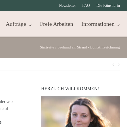
Newsletter
FAQ
Die Künstlerin
Aufträge
Freie Arbeiten
Informationen
Startseite
/
Seehund am Strand • Buntstiftzeichnung
Beit
HERZLICH WILLKOMMEN!
uler war
n auf
e