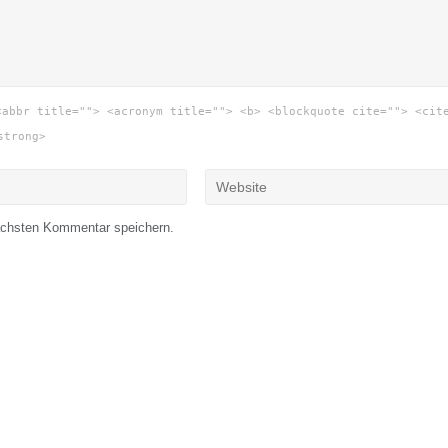
<abbr title=""> <acronym title=""> <b> <blockquote cite=""> <cit
strong>
ächsten Kommentar speichern.