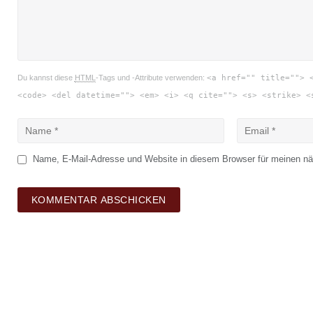
Du kannst diese
HTML
-Tags und -Attribute verwenden:
<a href="" title=""> 
<code> <del datetime=""> <em> <i> <q cite=""> <s> <strike> <
Name, E-Mail-Adresse und Website in diesem Browser für meinen n