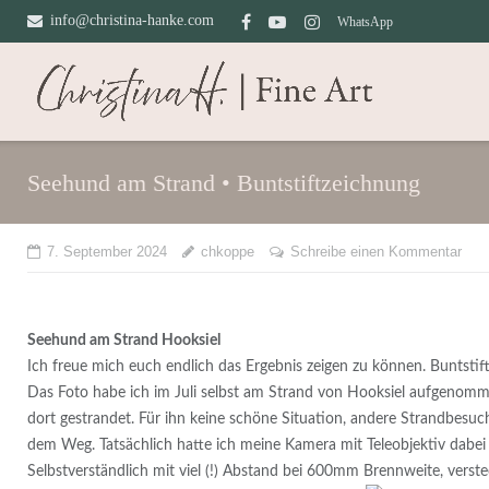
Direkt
info@christina-hanke.com
WhatsApp
zum
Inhalt
Seehund am Strand • Buntstiftzeichnung
7. September 2024
chkoppe
Schreibe einen Kommentar
Seehund am Strand Hooksiel
Ich freue mich euch endlich das Ergebnis zeigen zu können. Buntstif
Das Foto habe ich im Juli selbst am Strand von Hooksiel aufgenom
dort gestrandet. Für ihn keine schöne Situation, andere Strandbesuc
dem Weg. Tatsächlich hatte ich meine Kamera mit Teleobjektiv dabe
Selbstverständlich mit viel (!) Abstand bei 600mm Brennweite, verstec