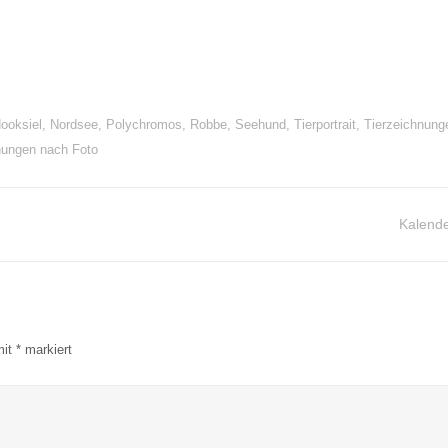
ooksiel
,
Nordsee
,
Polychromos
,
Robbe
,
Seehund
,
Tierportrait
,
Tierzeichnung
nungen nach Foto
Kalend
mit
*
markiert