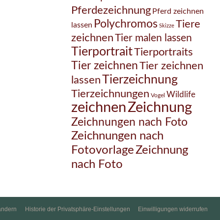
Pferdezeichnung
Pferd zeichnen
Polychromos
Tiere
lassen
Skizze
zeichnen
Tier malen lassen
Tierportrait
Tierportraits
Tier zeichnen
Tier zeichnen
Tierzeichnung
lassen
Tierzeichnungen
Wildlife
Vogel
Zeichnung
zeichnen
Zeichnungen nach Foto
Zeichnungen nach
Zeichnung
Fotovorlage
nach Foto
ändern
Historie der Privatsphäre-Einstellungen
Einwilligungen widerrufen