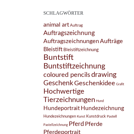
SCHLAGWÖRTER
animal art
Auftrag
Auftragszeichnung
Auftragszeichnungen
Aufträge
Bleistift
Bleistiftzeichnung
Buntstift
Buntstiftzeichnung
drawing
coloured pencils
Geschenk
Geschenkidee
Grafit
Hochwertige
Tierzeichnungen
Hund
Hundezeichnung
Hundeportrait
Hundezeichnungen
Kunstdruck
Pastell
Kunst
Pferd
Pferde
Pastellzeichnung
Pferdeportrait