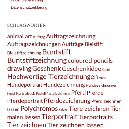
Widerrufsbelehrung
Datenschutzerklärung
SCHLAGWÖRTER
Auftragszeichnung
animal art
Auftrag
Auftragszeichnungen
Aufträge
Bleistift
Buntstift
Bleistiftzeichnung
Buntstiftzeichnung
coloured pencils
drawing
Geschenk
Geschenkidee
Grafit
Hochwertige Tierzeichnungen
Hund
Hundezeichnung
Hundeportrait
Hundezeichnungen
Pferd
Pferde
Kunstdruck
Pastell
Kunst
Pastellzeichnung
Pferdezeichnung
Pferdeportrait
Pferd zeichnen
Polychromos
Tiere zeichnen
Tier
lassen
Skizze
Tierportrait
Tierportraits
malen lassen
Tier zeichnen
Tier zeichnen lassen