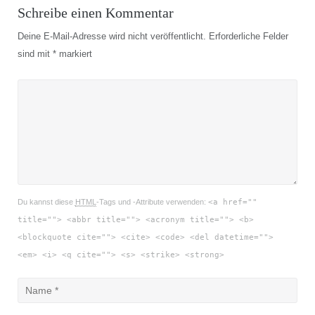
Schreibe einen Kommentar
Deine E-Mail-Adresse wird nicht veröffentlicht.
Erforderliche Felder
sind mit
*
markiert
Du kannst diese
HTML
-Tags und -Attribute verwenden:
<a href=""
title=""> <abbr title=""> <acronym title=""> <b>
<blockquote cite=""> <cite> <code> <del datetime="">
<em> <i> <q cite=""> <s> <strike> <strong>