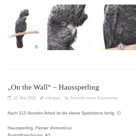
„On the Wall“ – Haussperling
10. Mai 2020
chkoppe
Schreibe einen Kommentar
Nach 113 Stunden Arbeit ist die kleine Spatzdame fertig. 🙂
Haussperling,
Passer domesticus
Buntstiftzeichnung, A3