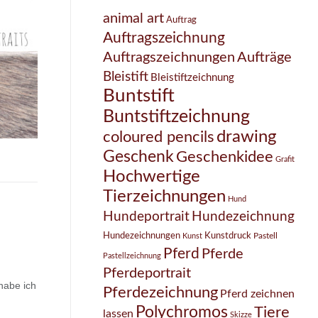
animal art
Auftrag
Auftragszeichnung
Auftragszeichnungen
Aufträge
Bleistift
Bleistiftzeichnung
Buntstift
Buntstiftzeichnung
drawing
coloured pencils
Geschenk
Geschenkidee
Grafit
Hochwertige
Tierzeichnungen
Hund
Hundezeichnung
Hundeportrait
Hundezeichnungen
Kunstdruck
Pastell
Kunst
Pferd
Pferde
Pastellzeichnung
Pferdeportrait
 habe ich
Pferdezeichnung
Pferd zeichnen
Polychromos
Tiere
lassen
Skizze