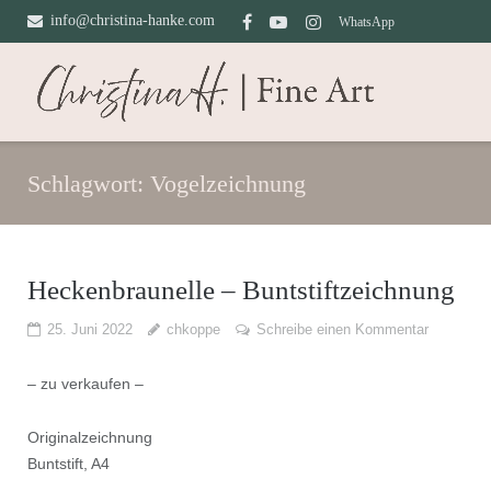
Direkt
info@christina-hanke.com
WhatsApp
zum
Inhalt
Schlagwort:
Vogelzeichnung
Heckenbraunelle – Buntstiftzeichnung
25. Juni 2022
chkoppe
Schreibe einen Kommentar
– zu verkaufen –
Originalzeichnung
Buntstift, A4