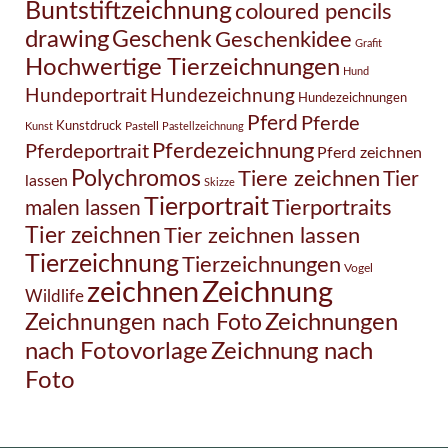
Buntstiftzeichnung
coloured pencils
drawing
Geschenk
Geschenkidee
Grafit
Hochwertige Tierzeichnungen
Hund
Hundezeichnung
Hundeportrait
Hundezeichnungen
Pferd
Pferde
Kunstdruck
Pastell
Kunst
Pastellzeichnung
Pferdezeichnung
Pferdeportrait
Pferd zeichnen
Polychromos
Tiere zeichnen
Tier
lassen
Skizze
Tierportrait
Tierportraits
malen lassen
Tier zeichnen
Tier zeichnen lassen
Tierzeichnung
Tierzeichnungen
Vogel
Zeichnung
zeichnen
Wildlife
Zeichnungen nach Foto
Zeichnungen
Zeichnung nach
nach Fotovorlage
Foto