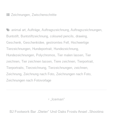
Zeichnungen
,
Zwischenschritte
animal art
,
Aufträge
,
Auftragszeichnung
,
Auftragszeichnungen
,
Buntstift
,
Buntstiftzeichnung
,
coloured pencils
,
drawing
,
Geschenk
,
Geschenkidee
,
gestromtes Fell
,
Hochwertige
Tierzeichnungen
,
Hundeportrait
,
Hundezeichnung
,
Hundezeichnungen
,
Polychromos
,
Tier malen lassen
,
Tier
zeichnen
,
Tier zeichnen lassen
,
Tiere zeichnen
,
Tierportrait
,
Tierportraits
,
Tierzeichnung
,
Tierzeichnungen
,
zeichnen
,
Zeichnung
,
Zeichnung nach Foto
,
Zeichnungen nach Foto
,
Zeichnungen nach Fotovorlage
Beitragsnavigation
„Iceman“
BJ Footwork Bar „Dieter“ Und Oaks Frosty Angel „Shooting