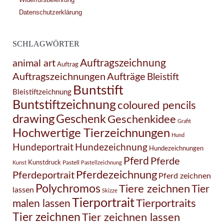
Datenschutzerklärung
SCHLAGWÖRTER
Auftragszeichnung
animal art
Auftrag
Auftragszeichnungen
Aufträge
Bleistift
Buntstift
Bleistiftzeichnung
Buntstiftzeichnung
coloured pencils
drawing
Geschenk
Geschenkidee
Grafit
Hochwertige Tierzeichnungen
Hund
Hundezeichnung
Hundeportrait
Hundezeichnungen
Pferd
Pferde
Kunstdruck
Pastell
Kunst
Pastellzeichnung
Pferdezeichnung
Pferdeportrait
Pferd zeichnen
Polychromos
Tiere zeichnen
Tier
lassen
Skizze
Tierportrait
Tierportraits
malen lassen
Tier zeichnen
Tier zeichnen lassen