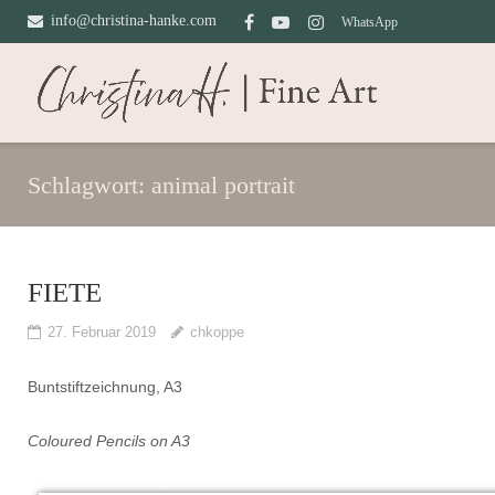
Direkt
info@christina-hanke.com
WhatsApp
zum
Inhalt
Schlagwort:
animal portrait
FIETE
27. Februar 2019
chkoppe
Buntstiftzeichnung, A3
Coloured Pencils on A3