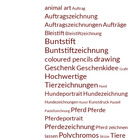
animal art
Auftrag
Auftragszeichnung
Auftragszeichnungen
Aufträge
Bleistift
Bleistiftzeichnung
Buntstift
Buntstiftzeichnung
drawing
coloured pencils
Geschenk
Geschenkidee
Grafit
Hochwertige
Tierzeichnungen
Hund
Hundezeichnung
Hundeportrait
Hundezeichnungen
Kunstdruck
Pastell
Kunst
Pferd
Pferde
Pastellzeichnung
Pferdeportrait
Pferdezeichnung
Pferd zeichnen
Polychromos
Tiere
lassen
Skizze