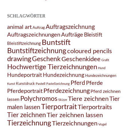
SCHLAGWÖRTER
Auftragszeichnung
animal art
Auftrag
Auftragszeichnungen
Aufträge
Bleistift
Buntstift
Bleistiftzeichnung
Buntstiftzeichnung
coloured pencils
drawing
Geschenk
Geschenkidee
Grafit
Hochwertige Tierzeichnungen
Hund
Hundezeichnung
Hundeportrait
Hundezeichnungen
Pferd
Pferde
Kunstdruck
Pastell
Kunst
Pastellzeichnung
Pferdezeichnung
Pferdeportrait
Pferd zeichnen
Polychromos
Tiere zeichnen
Tier
lassen
Skizze
Tierportrait
Tierportraits
malen lassen
Tier zeichnen
Tier zeichnen lassen
Tierzeichnung
Tierzeichnungen
Vogel