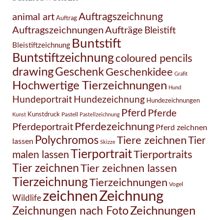
Auftragszeichnung
animal art
Auftrag
Auftragszeichnungen
Aufträge
Bleistift
Buntstift
Bleistiftzeichnung
Buntstiftzeichnung
coloured pencils
drawing
Geschenk
Geschenkidee
Grafit
Hochwertige Tierzeichnungen
Hund
Hundezeichnung
Hundeportrait
Hundezeichnungen
Pferd
Pferde
Kunstdruck
Pastell
Kunst
Pastellzeichnung
Pferdezeichnung
Pferdeportrait
Pferd zeichnen
Polychromos
Tiere zeichnen
Tier
lassen
Skizze
Tierportrait
Tierportraits
malen lassen
Tier zeichnen
Tier zeichnen lassen
Tierzeichnung
Tierzeichnungen
Vogel
Zeichnung
zeichnen
Wildlife
Zeichnungen nach Foto
Zeichnungen