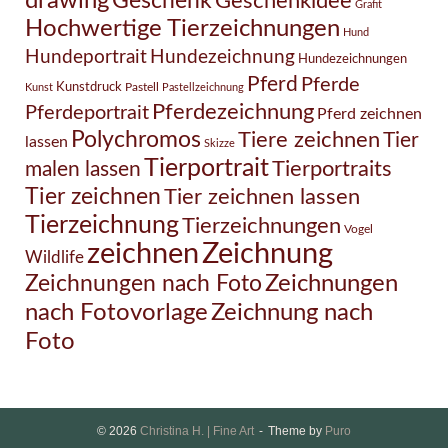
drawing
Geschenk
Geschenkidee
Grafit
Hochwertige Tierzeichnungen
Hund
Hundezeichnung
Hundeportrait
Hundezeichnungen
Pferd
Pferde
Kunstdruck
Pastell
Kunst
Pastellzeichnung
Pferdezeichnung
Pferdeportrait
Pferd zeichnen
Polychromos
Tiere zeichnen
Tier
lassen
Skizze
Tierportrait
Tierportraits
malen lassen
Tier zeichnen
Tier zeichnen lassen
Tierzeichnung
Tierzeichnungen
Vogel
Zeichnung
zeichnen
Wildlife
Zeichnungen nach Foto
Zeichnungen
Zeichnung nach
nach Fotovorlage
Foto
© 2026
Christina H. | Fine Art
Theme by
Puro