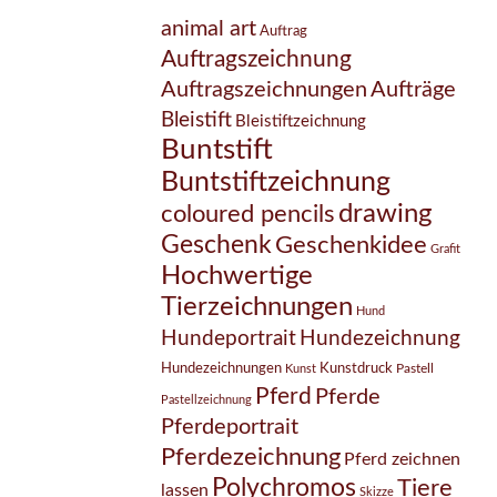
animal art
Auftrag
Auftragszeichnung
Auftragszeichnungen
Aufträge
Bleistift
Bleistiftzeichnung
Buntstift
Buntstiftzeichnung
drawing
coloured pencils
Geschenk
Geschenkidee
Grafit
Hochwertige
Tierzeichnungen
Hund
Hundezeichnung
Hundeportrait
Hundezeichnungen
Kunstdruck
Pastell
Kunst
Pferd
Pferde
Pastellzeichnung
Pferdeportrait
Pferdezeichnung
Pferd zeichnen
Polychromos
Tiere
lassen
Skizze