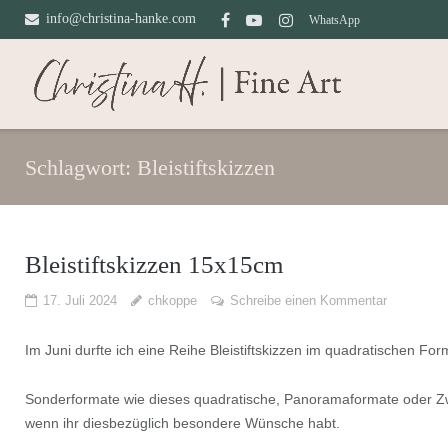
Direkt
info@christina-hanke.com
WhatsApp
zum
Inhalt
Schlagwort:
Bleistiftskizzen
Bleistiftskizzen 15x15cm
17. Juli 2024
chkoppe
Schreibe einen Kommentar
Im Juni durfte ich eine Reihe Bleistiftskizzen im quadratischen F
Sonderformate wie dieses quadratische, Panoramaformate oder Z
wenn ihr diesbezüglich besondere Wünsche habt.