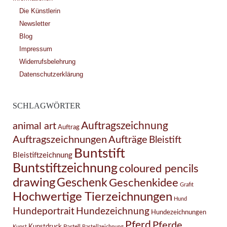
Die Künstlerin
Newsletter
Blog
Impressum
Widerrufsbelehrung
Datenschutzerklärung
SCHLAGWÖRTER
Auftragszeichnung
animal art
Auftrag
Auftragszeichnungen
Aufträge
Bleistift
Buntstift
Bleistiftzeichnung
Buntstiftzeichnung
coloured pencils
drawing
Geschenk
Geschenkidee
Grafit
Hochwertige Tierzeichnungen
Hund
Hundezeichnung
Hundeportrait
Hundezeichnungen
Pferd
Pferde
Kunstdruck
Pastell
Kunst
Pastellzeichnung