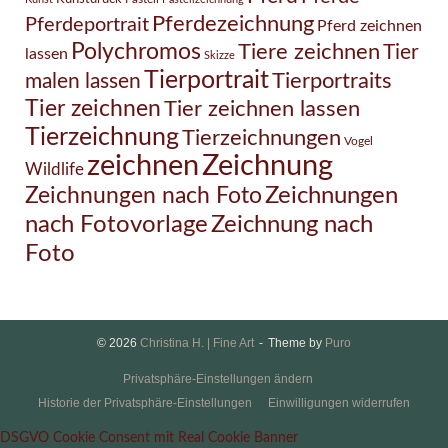
Pferdezeichnung
Pferdeportrait
Pferd zeichnen
Polychromos
Tiere zeichnen
Tier
lassen
Skizze
Tierportrait
Tierportraits
malen lassen
Tier zeichnen
Tier zeichnen lassen
Tierzeichnung
Tierzeichnungen
Vogel
Zeichnung
zeichnen
Wildlife
Zeichnungen nach Foto
Zeichnungen
Zeichnung nach
nach Fotovorlage
Foto
© 2026
Christina H. | Fine Art
Theme by
Puro
Privatsphäre-Einstellungen ändern
Historie der Privatsphäre-Einstellungen
Einwilligungen widerrufen
DSGVO Cookie Consent mit Real Cookie Banner