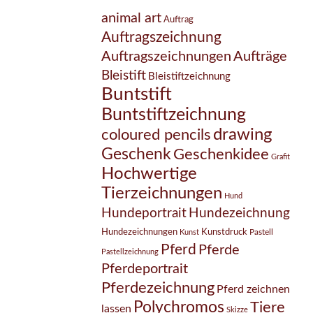
animal art
Auftrag
Auftragszeichnung
Auftragszeichnungen
Aufträge
Bleistift
Bleistiftzeichnung
Buntstift
Buntstiftzeichnung
drawing
coloured pencils
Geschenk
Geschenkidee
Grafit
Hochwertige
Tierzeichnungen
Hund
Hundezeichnung
Hundeportrait
Hundezeichnungen
Kunstdruck
Pastell
Kunst
Pferd
Pferde
Pastellzeichnung
Pferdeportrait
Pferdezeichnung
Pferd zeichnen
Polychromos
Tiere
lassen
Skizze