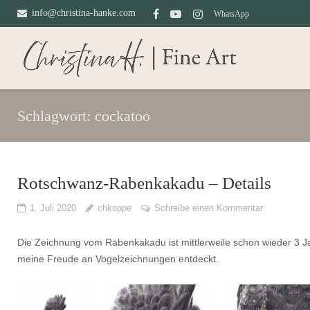
Direkt
info@christina-hanke.com
WhatsApp
zum
Inhalt
Schlagwort:
cockatoo
Rotschwanz-Rabenkakadu – Details
1. Juli 2020
chkoppe
Schreibe einen Kommentar
Die Zeichnung vom Rabenkakadu ist mittlerweile schon wieder 3 Jahr
meine Freude an Vogelzeichnungen entdeckt.