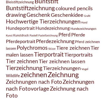
Buntstift
Bleistiftzeichnung
Buntstiftzeichnung
coloured pencils
drawing
Geschenk
Geschenkidee
Grafit
Hochwertige Tierzeichnungen
Hund
Hundezeichnung
Hundeportrait
Hundezeichnungen
Pferd
Pferde
Kunstdruck
Pastell
Kunst
Pastellzeichnung
Pferdezeichnung
Pferdeportrait
Pferd zeichnen
Polychromos
Tiere zeichnen
Tier
lassen
Skizze
Tierportrait
Tierportraits
malen lassen
Tier zeichnen
Tier zeichnen lassen
Tierzeichnung
Tierzeichnungen
Vogel
Zeichnung
zeichnen
Wildlife
Zeichnungen nach Foto
Zeichnungen
Zeichnung nach
nach Fotovorlage
Foto