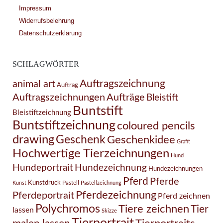
Impressum
Widerrufsbelehrung
Datenschutzerklärung
SCHLAGWÖRTER
Auftragszeichnung
animal art
Auftrag
Auftragszeichnungen
Aufträge
Bleistift
Buntstift
Bleistiftzeichnung
Buntstiftzeichnung
coloured pencils
drawing
Geschenk
Geschenkidee
Grafit
Hochwertige Tierzeichnungen
Hund
Hundezeichnung
Hundeportrait
Hundezeichnungen
Pferd
Pferde
Kunstdruck
Pastell
Kunst
Pastellzeichnung
Pferdezeichnung
Pferdeportrait
Pferd zeichnen
Polychromos
Tiere zeichnen
Tier
lassen
Skizze