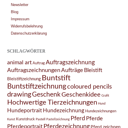
Newsletter
Blog
Impressum
Widerrufsbelehrung
Datenschutzerklärung
SCHLAGWÖRTER
Auftragszeichnung
animal art
Auftrag
Auftragszeichnungen
Aufträge
Bleistift
Buntstift
Bleistiftzeichnung
Buntstiftzeichnung
coloured pencils
drawing
Geschenk
Geschenkidee
Grafit
Hochwertige Tierzeichnungen
Hund
Hundezeichnung
Hundeportrait
Hundezeichnungen
Pferd
Pferde
Kunstdruck
Pastell
Kunst
Pastellzeichnung
Pferdezeichnung
Pferdeportrait
Pferd zeichnen