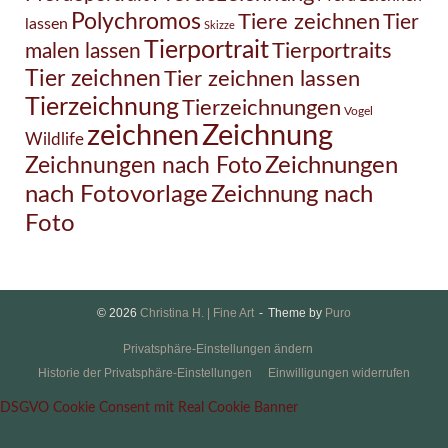
Polychromos
Tiere zeichnen
Tier
lassen
Skizze
Tierportrait
Tierportraits
malen lassen
Tier zeichnen
Tier zeichnen lassen
Tierzeichnung
Tierzeichnungen
Vogel
Zeichnung
zeichnen
Wildlife
Zeichnungen nach Foto
Zeichnungen
Zeichnung nach
nach Fotovorlage
Foto
© 2026
Christina H. | Fine Art
Theme by
Puro
Privatsphäre-Einstellungen ändern
Historie der Privatsphäre-Einstellungen
Einwilligungen widerrufen
DSGVO Cookie Consent mit Real Cookie Banner