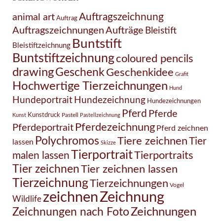
Auftragszeichnung
animal art
Auftrag
Auftragszeichnungen
Aufträge
Bleistift
Buntstift
Bleistiftzeichnung
Buntstiftzeichnung
coloured pencils
drawing
Geschenk
Geschenkidee
Grafit
Hochwertige Tierzeichnungen
Hund
Hundezeichnung
Hundeportrait
Hundezeichnungen
Pferd
Pferde
Kunstdruck
Pastell
Kunst
Pastellzeichnung
Pferdezeichnung
Pferdeportrait
Pferd zeichnen
Polychromos
Tiere zeichnen
Tier
lassen
Skizze
Tierportrait
Tierportraits
malen lassen
Tier zeichnen
Tier zeichnen lassen
Tierzeichnung
Tierzeichnungen
Vogel
Zeichnung
zeichnen
Wildlife
Zeichnungen nach Foto
Zeichnungen