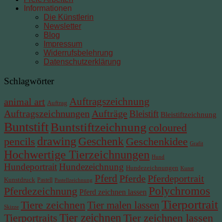
Informationen
Die Künstlerin
Newsletter
Blog
Impressum
Widerrufsbelehrung
Datenschutzerklärung
Schlagwörter
Auftragszeichnung
animal art
Auftrag
Auftragszeichnungen
Aufträge
Bleistift
Bleistiftzeichnung
Buntstift
Buntstiftzeichnung
coloured
drawing
Geschenk
Geschenkidee
pencils
Grafit
Hochwertige Tierzeichnungen
Hund
Hundeportrait
Hundezeichnung
Hundezeichnungen
Kunst
Pferd
Pferde
Pferdeportrait
Kunstdruck
Pastell
Pastellzeichnung
Pferdezeichnung
Polychromos
Pferd zeichnen lassen
Tierportrait
Tiere zeichnen
Tier malen lassen
Skizze
Tierportraits
Tier zeichnen
Tier zeichnen lassen