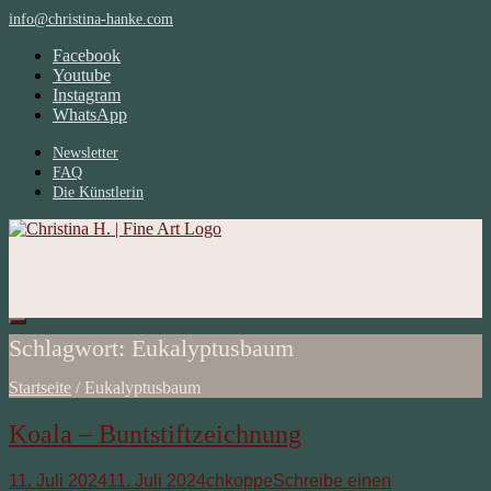
Direkt
info@christina-hanke.com
zum
Facebook
Inhalt
Youtube
Instagram
WhatsApp
Newsletter
FAQ
Die Künstlerin
Schlagwort:
Eukalyptusbaum
Startseite
/
Eukalyptusbaum
Koala – Buntstiftzeichnung
11. Juli 2024
11. Juli 2024
chkoppe
Schreibe einen