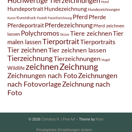
Hochwertige Tierzeichnungen
Hund
Hundezeichnung
Hundeportrait
Hundezeichnungen
Pferd
Pferde
Kunstdruck
Pastell
Kunst
Pastellzeichnung
Pferdezeichnung
Pferdeportrait
Pferd zeichnen
Polychromos
Tiere zeichnen
Tier
lassen
Skizze
Tierportrait
Tierportraits
malen lassen
Tier zeichnen
Tier zeichnen lassen
Tierzeichnung
Tierzeichnungen
Vogel
Zeichnung
zeichnen
Wildlife
Zeichnungen nach Foto
Zeichnungen
Zeichnung nach
nach Fotovorlage
Foto
© 2026
Christina H. | Fine Art
Theme by
Puro
Privatsphäre-Einstellungen ändern