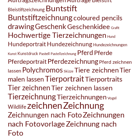
Auftragszeichnungen
Aufträge
Bleistift
Buntstift
Bleistiftzeichnung
Buntstiftzeichnung
coloured pencils
drawing
Geschenk
Geschenkidee
Grafit
Hochwertige Tierzeichnungen
Hund
Hundezeichnung
Hundeportrait
Hundezeichnungen
Pferd
Pferde
Kunstdruck
Pastell
Kunst
Pastellzeichnung
Pferdezeichnung
Pferdeportrait
Pferd zeichnen
Polychromos
Tiere zeichnen
Tier
lassen
Skizze
Tierportrait
Tierportraits
malen lassen
Tier zeichnen
Tier zeichnen lassen
Tierzeichnung
Tierzeichnungen
Vogel
Zeichnung
zeichnen
Wildlife
Zeichnungen nach Foto
Zeichnungen
Zeichnung nach
nach Fotovorlage
Foto