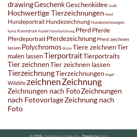
drawing
Geschenk
Geschenkidee
Grafit
Hochwertige Tierzeichnungen
Hund
Hundezeichnung
Hundeportrait
Hundezeichnungen
Pferd
Pferde
Kunstdruck
Pastell
Kunst
Pastellzeichnung
Pferdezeichnung
Pferdeportrait
Pferd zeichnen
Polychromos
Tiere zeichnen
Tier
lassen
Skizze
Tierportrait
Tierportraits
malen lassen
Tier zeichnen
Tier zeichnen lassen
Tierzeichnung
Tierzeichnungen
Vogel
Zeichnung
zeichnen
Wildlife
Zeichnungen nach Foto
Zeichnungen
Zeichnung nach
nach Fotovorlage
Foto
© 2026
Christina H. | Fine Art
Theme by
Puro