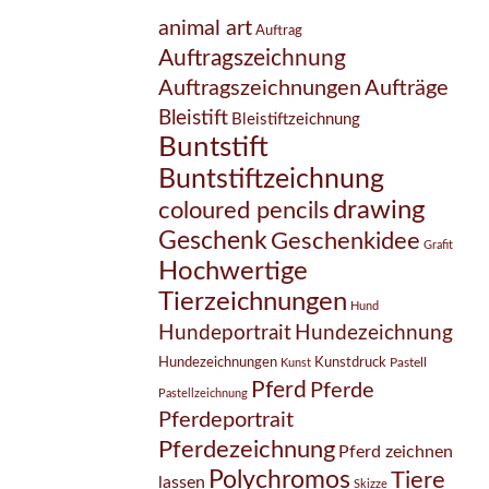
animal art
Auftrag
Auftragszeichnung
Auftragszeichnungen
Aufträge
Bleistift
Bleistiftzeichnung
Buntstift
Buntstiftzeichnung
drawing
coloured pencils
Geschenk
Geschenkidee
Grafit
Hochwertige
Tierzeichnungen
Hund
Hundezeichnung
Hundeportrait
Hundezeichnungen
Kunstdruck
Pastell
Kunst
Pferd
Pferde
Pastellzeichnung
Pferdeportrait
Pferdezeichnung
Pferd zeichnen
Polychromos
Tiere
lassen
Skizze