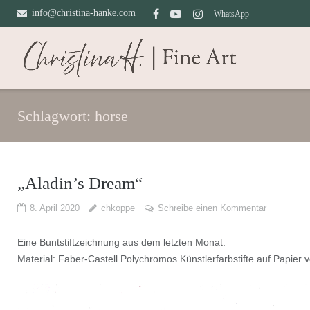
Direkt
info@christina-hanke.com
WhatsApp
zum
Inhalt
Schlagwort:
horse
„Aladin’s Dream“
8. April 2020
chkoppe
Schreibe einen Kommentar
Eine Buntstiftzeichnung aus dem letzten Monat.
Material: Faber-Castell Polychromos Künstlerfarbstifte auf Papier v