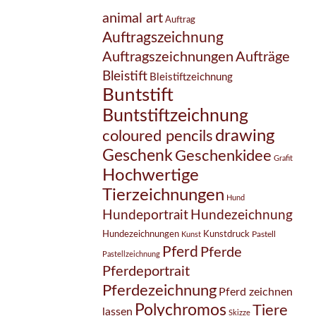
animal art
Auftrag
Auftragszeichnung
Auftragszeichnungen
Aufträge
Bleistift
Bleistiftzeichnung
Buntstift
Buntstiftzeichnung
drawing
coloured pencils
Geschenk
Geschenkidee
Grafit
Hochwertige
Tierzeichnungen
Hund
Hundezeichnung
Hundeportrait
Hundezeichnungen
Kunstdruck
Pastell
Kunst
Pferd
Pferde
Pastellzeichnung
Pferdeportrait
Pferdezeichnung
Pferd zeichnen
Polychromos
Tiere
lassen
Skizze