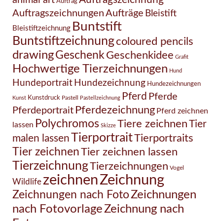
Auftrag
Auftragszeichnungen
Aufträge
Bleistift
Buntstift
Bleistiftzeichnung
Buntstiftzeichnung
coloured pencils
drawing
Geschenk
Geschenkidee
Grafit
Hochwertige Tierzeichnungen
Hund
Hundezeichnung
Hundeportrait
Hundezeichnungen
Pferd
Pferde
Kunstdruck
Pastell
Kunst
Pastellzeichnung
Pferdezeichnung
Pferdeportrait
Pferd zeichnen
Polychromos
Tiere zeichnen
Tier
lassen
Skizze
Tierportrait
Tierportraits
malen lassen
Tier zeichnen
Tier zeichnen lassen
Tierzeichnung
Tierzeichnungen
Vogel
Zeichnung
zeichnen
Wildlife
Zeichnungen nach Foto
Zeichnungen
Zeichnung nach
nach Fotovorlage