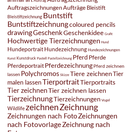
Auftrag
Auftragszeichnungen
Aufträge
Bleistift
Buntstift
Bleistiftzeichnung
Buntstiftzeichnung
coloured pencils
drawing
Geschenk
Geschenkidee
Grafit
Hochwertige Tierzeichnungen
Hund
Hundezeichnung
Hundeportrait
Hundezeichnungen
Pferd
Pferde
Kunstdruck
Pastell
Kunst
Pastellzeichnung
Pferdezeichnung
Pferdeportrait
Pferd zeichnen
Polychromos
Tiere zeichnen
Tier
lassen
Skizze
Tierportrait
Tierportraits
malen lassen
Tier zeichnen
Tier zeichnen lassen
Tierzeichnung
Tierzeichnungen
Vogel
Zeichnung
zeichnen
Wildlife
Zeichnungen nach Foto
Zeichnungen
Zeichnung nach
nach Fotovorlage